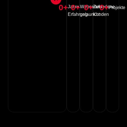
0
+
0
+
0
+
0
+
Jahre
Webseiten
Zufriedene
Projekte
Erfahrung
gelauncht
Kunden