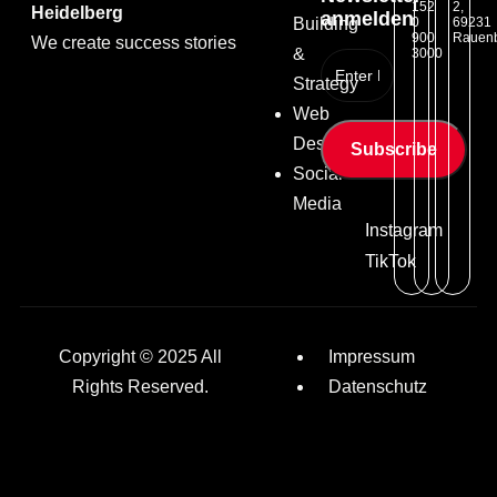
152
2,
Heidelberg
anmelden
Building
0
69231
900
Rauen
We create success stories
&
3000
Strategy
Web
Design
Subscribe
Social
Media
Instagram
TikTok
Copyright © 2025 All
Impressum
Rights Reserved.
Datenschutz